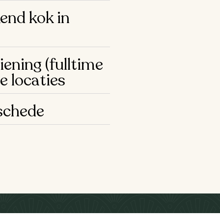
end kok in
ening (fulltime
le locaties
schede