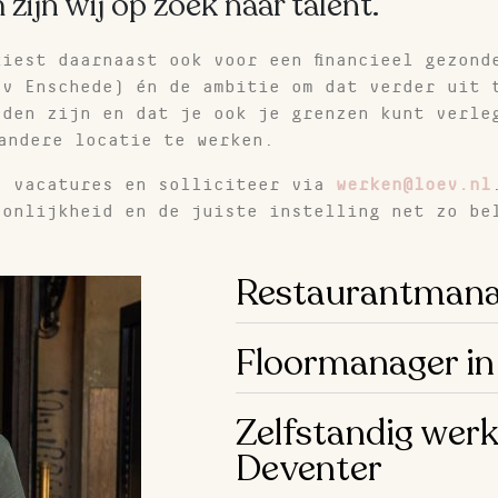
zijn wij op zoek naar talent.
iest daarnaast ook voor een financieel gezond
ev Enschede) én de ambitie om dat verder uit 
eden zijn en dat je ook je grenzen kunt verle
andere locatie te werken.
e vacatures en solliciteer via
werken@loev.nl
oonlijkheid en de juiste instelling net zo be
Restaurantmana
Floormanager in
Zelfstandig werk
Deventer