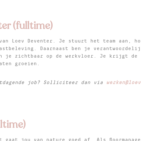
r (fulltime)
van Loev Deventer. Je stuurt het team aan, ho
astbeleving. Daarnaast ben je verantwoordelij
n je zichtbaar op de werkvloer. Je krijgt de 
aten groeien.
itdagende job? Solliciteer dan via
werken@loev
ltime)
t gaat jou van nature goed af. Als floormanag