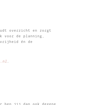
udt overzicht en zorgt
k voor de planning,
vrijheid én de
.nl
.
er ben jij dan ook degene